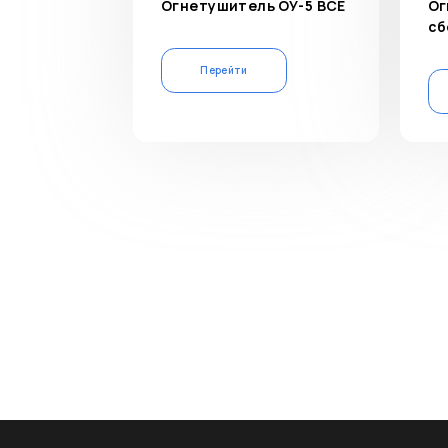
Огнетушитель ОУ-5 ВСЕ
Ог
сб
Перейти