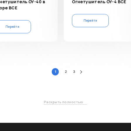
нетушитель ОУ-40 в
Огнетушитель ОУ-4 ВСЕ
оре ВСЕ
Перейти
Перейти
Пагинация записей
1
2
3
Раскрыть полностью