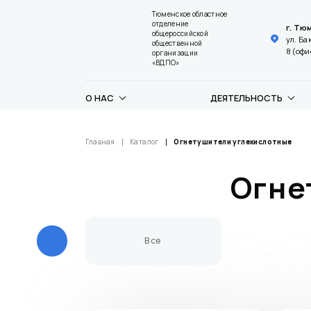
Тюменское областное
отделение
г. Тю
общероссийской
ул. Б
общественной
8 (офи
организации
«ВДПО»
О НАС
ДЕЯТЕЛЬНОСТЬ
Главная
Каталог
Огнетушители углекислотные
Огне
Все