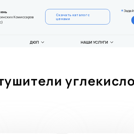
Задай
мень
Скачать каталог с
акинских Комиссаров
ценами
с)
ДЮП
НАШИ УСЛУГИ
тушители углекисл