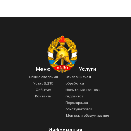
установка ящика для песка.
Меню
Услуги
Общие сведения
Огнезащитная
Устав ВДПО
обработка
События
Испытание кранов и
Контакты
гидрантов
Перезарядка
огнетушителей
Монтаж и обслуживание
Информация