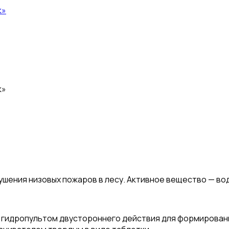
к»
к»
ушения низовых пожаров в лесу. Активное вещество — во
 гидропультом двустороннего действия для формировани