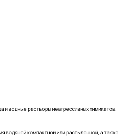
да и водные растворы неагрессивных химикатов.
я водяной компактной или распыленной, а также