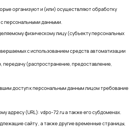
торые организуют и (или) осуществляют обработку
 с персональными данными.
еделяемому физическому лицу (субъекту персональных
 совершаемых с использованием средств автоматизации
е, передачу (распространение, предоставление,
ившим доступ к персональным данным лицом требование
му адресу (URL): vdpo-72.ru а также его субдоменах.
адлежащие сайту , а также другие временные страницы,