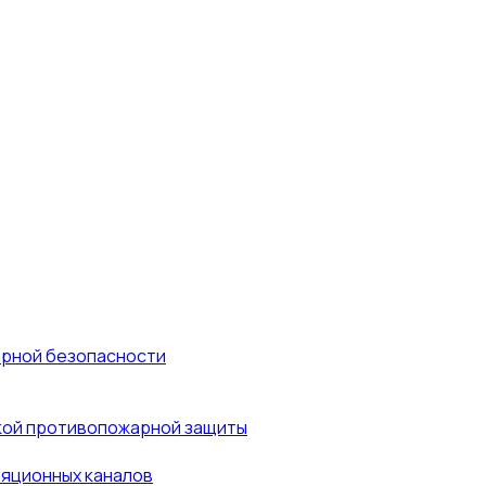
арной безопасности
кой противопожарной защиты
ляционных каналов