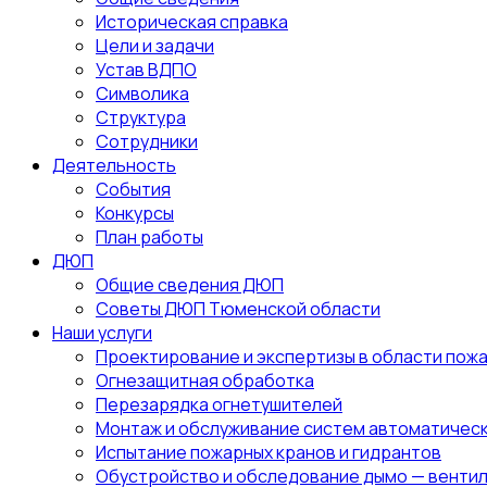
Историческая справка
Цели и задачи
Устав ВДПО
Символика
Структура
Сотрудники
Деятельность
События
Конкурсы
План работы
ДЮП
Общие сведения ДЮП
Советы ДЮП Тюменской области
Наши услуги
Проектирование и экспертизы в области пож
Огнезащитная обработка
Перезарядка огнетушителей
Монтаж и обслуживание систем автоматичес
Испытание пожарных кранов и гидрантов
Обустройство и обследование дымо — венти