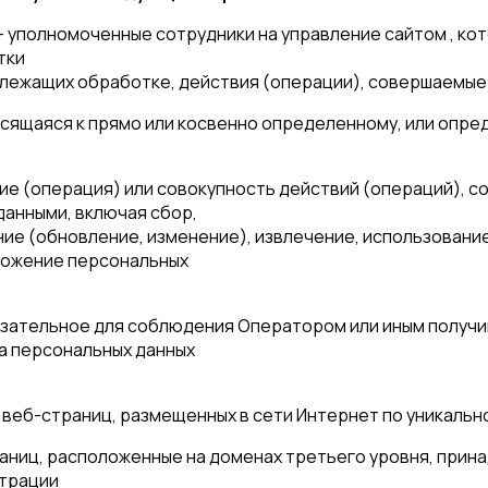
– уполномоченные сотрудники на управление сайтом , ко
тки
длежащих обработке, действия (операции), совершаемые
носящаяся к прямо или косвенно определенному, или опр
твие (операция) или совокупность действий (операций),
данными, включая сбор,
ние (обновление, изменение), извлечение, использовани
чтожение персональных
бязательное для соблюдения Оператором или иным получ
та персональных данных
й веб-страниц, размещенных в сети Интернет по уникально
траниц, расположенные на доменах третьего уровня, прин
страции