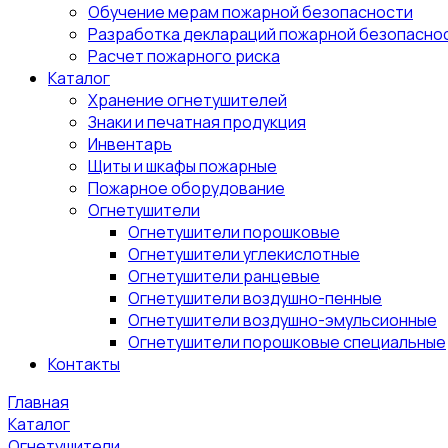
Обучение мерам пожарной безопасности
Разработка деклараций пожарной безопасно
Расчет пожарного риска
Каталог
Хранение огнетушителей
Знаки и печатная продукция
Инвентарь
Щиты и шкафы пожарные
Пожарное оборудование
Огнетушители
Огнетушители порошковые
Огнетушители углекислотные
Огнетушители ранцевые
Огнетушители воздушно-пенные
Огнетушители воздушно-эмульсионные
Огнетушители порошковые специальные
Контакты
Главная
Каталог
Огнетушители