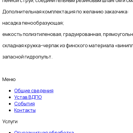
пенной струи, соединительным резиновым шлангом и см
Дополнительная комплектация по желанию заказчика:
насадка пенообразующая;
емкость полиэтиленовая, градуированная, прямоугольно
складная кружка-черпак из финского материала «винипл
запасной гидропульт.
Меню
Общие сведения
Устав ВДПО
События
Контакты
Услуги
Огнезащитная обработка