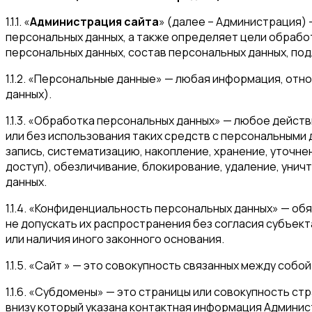
1.1.1. «
Администрация сайта
» (далее – Администрация) 
персональных данных, а также определяет цели обрабо
персональных данных, состав персональных данных, по
1.1.2. «Персональные данные» — любая информация, от
данных).
1.1.3. «Обработка персональных данных» — любое дейс
или без использования таких средств с персональными 
запись, систематизацию, накопление, хранение, уточне
доступ), обезличивание, блокирование, удаление, уни
данных.
1.1.4. «Конфиденциальность персональных данных» — о
не допускать их распространения без согласия субъек
или наличия иного законного основания.
1.1.5. «Сайт » — это совокупность связанных между собо
1.1.6. «Субдомены» — это страницы или совокупность с
внизу который указана контактная информация Админи