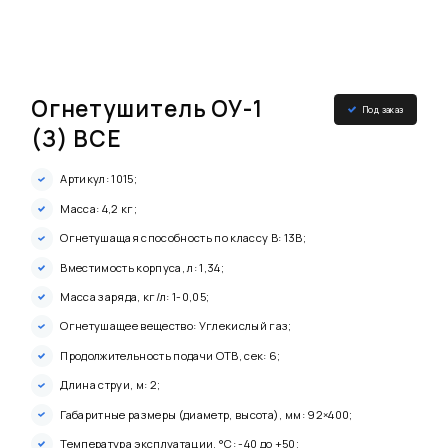
Огнетушитель ОУ-1
Под заказ
(З) ВСЕ
Артикул: 1015;
Масса: 4,2 кг;
Огнетушащая способность по классу B: 13B;
Вместимость корпуса, л: 1,34;
Масса заряда, кг/л: 1-0,05;
Огнетушащее вещество: Углекислый газ;
Продолжительность подачи ОТВ, сек: 6;
Длина струи, м: 2;
Габаритные размеры (диаметр, высота), мм: 92×400;
Температура эксплуатации, °C: -40 до +50;