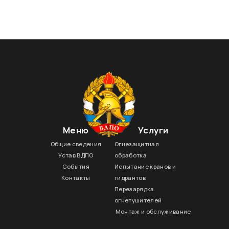
Данный тип нельзя использовать для тушения
твердых горючих материалов, электроустановок под
напряжением более 10 кВ, веществ, способных
гореть без доступа кислорода.
Меню
Услуги
Общие сведения
Огнезащитная
Устав ВДПО
обработка
События
Испытание кранов и
Контакты
гидрантов
Перезарядка
огнетушителей
Монтаж и обслуживание